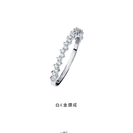
白K金鑽戒