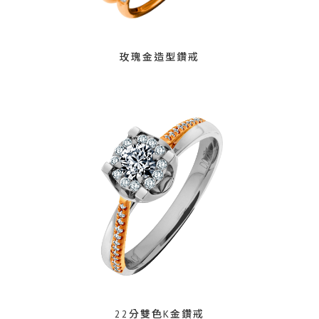
玫瑰金造型鑽戒
22分雙色K金鑽戒