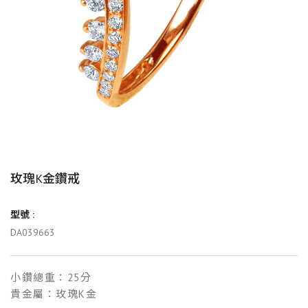
玫瑰K金鑽戒
型號 :
DA039663
小鑽總重：25分
貴金屬：玫瑰K金