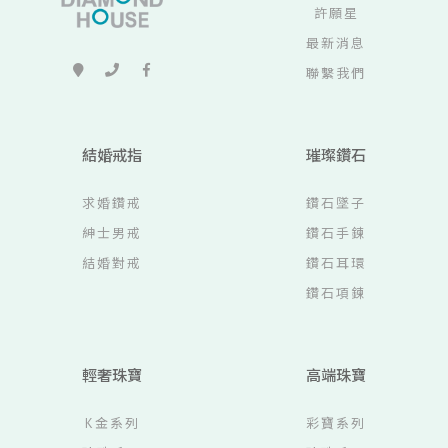
許願星
最新消息
聯繫我們
結婚戒指
璀璨鑽石
求婚鑽戒
鑽石墜子
紳士男戒
鑽石手鍊
結婚對戒
鑽石耳環
鑽石項鍊
輕奢珠寶
高端珠寶
K金系列
彩寶系列