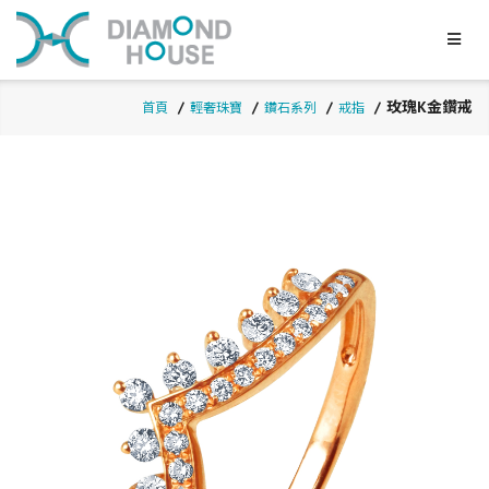
玫瑰K金鑽戒
首頁
輕奢珠寶
鑽石系列
戒指