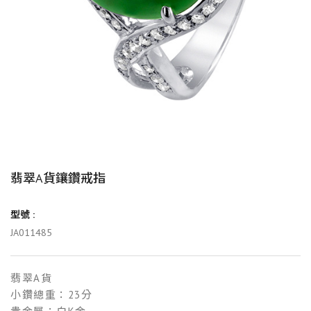
翡翠A貨鑲鑽戒指
型號 :
JA011485
翡翠A貨
小鑽總重：23分