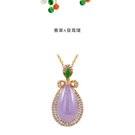
翡翠A貨耳環