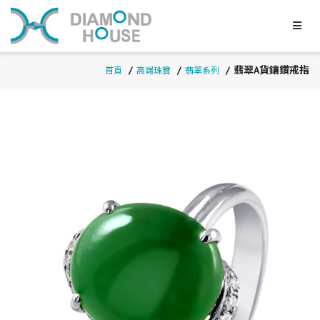
翡翠A貨鑲鑽戒指
首頁
高端珠寶
翡翠系列